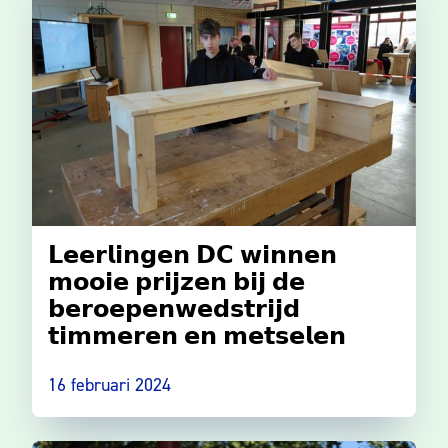
𝗟𝗲𝗲𝗿𝗹𝗶𝗻𝗴𝗲𝗻 𝗗𝗖 𝘄𝗶𝗻𝗻𝗲𝗻
𝗺𝗼𝗼𝗶𝗲 𝗽𝗿𝗶𝗷𝘇𝗲𝗻 𝗯𝗶𝗷 𝗱𝗲
𝗯𝗲𝗿𝗼𝗲𝗽𝗲𝗻𝘄𝗲𝗱𝘀𝘁𝗿𝗶𝗷𝗱
𝘁𝗶𝗺𝗺𝗲𝗿𝗲𝗻 𝗲𝗻 𝗺𝗲𝘁𝘀𝗲𝗹𝗲𝗻
16 februari 2024