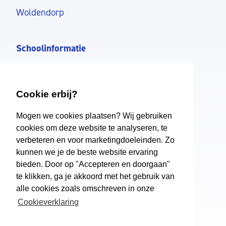
Woldendorp
Schoolinformatie
Onderwijs
Ondersteuning
Cookie erbij?
Aanmelden
Mogen we cookies plaatsen? Wij gebruiken
cookies om deze website te analyseren, te
verbeteren en voor marketingdoeleinden. Zo
PrO Winschoten
kunnen we je de beste website ervaring
Over ons
bieden. Door op "Accepteren en doorgaan"
te klikken, ga je akkoord met het gebruik van
Schoolkosten
alle cookies zoals omschreven in onze
Vakantie
Cookieverklaring
Nieuws